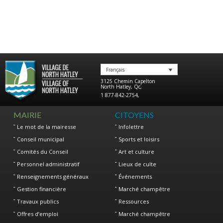
Français
3125 Chemin Capelton
North Hatley
,
Qc
,
1 877-842-2754
,
MAIRIE
CITOYENS
Le mot de la mairesse
Infolettre
Conseil municipal
Sports et loisirs
Comités du Conseil
Art et culture
Personnel administratif
Lieux de culte
Renseignements généraux
Événements
Gestion financière
Marché champêtre
Travaux publics
Ressources
Offres d’emploi
Marché champêtre