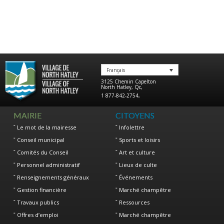
Français
3125 Chemin Capelton
North Hatley
,
Qc
,
1 877-842-2754
,
MAIRIE
CITOYENS
Le mot de la mairesse
Infolettre
Conseil municipal
Sports et loisirs
Comités du Conseil
Art et culture
Personnel administratif
Lieux de culte
Renseignements généraux
Événements
Gestion financière
Marché champêtre
Travaux publics
Ressources
Offres d’emploi
Marché champêtre