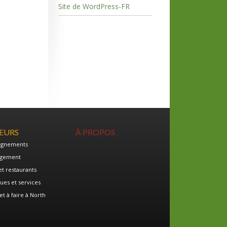
Site de WordPress-FR
TEURS
À PROPOS
ignements
gement
et restaurants
ues et services
et à faire à North