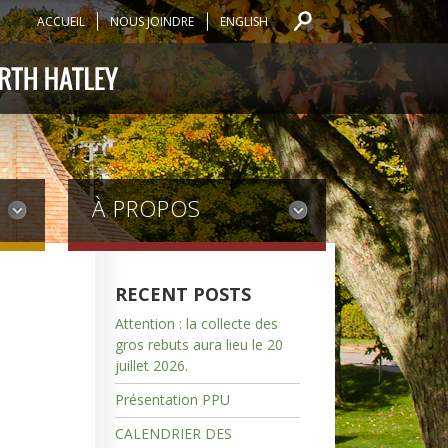
ACCUEIL
NOUS JOINDRE
ENGLISH
À PROPOS
RECENT POSTS
Attention : la collecte des
gros rebuts aura lieu le 20
juillet 2026.
Présentation PPU
CALENDRIER DES