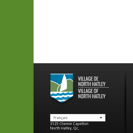
Français
3125 Chemin Capelton
North Hatley
,
Qc
,