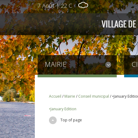
7 Août
|
22 C
MAIRIE
C
Accueil
/
Mairie
/
Conseil municipal
/
•January Editio
•January Edition
Top of page