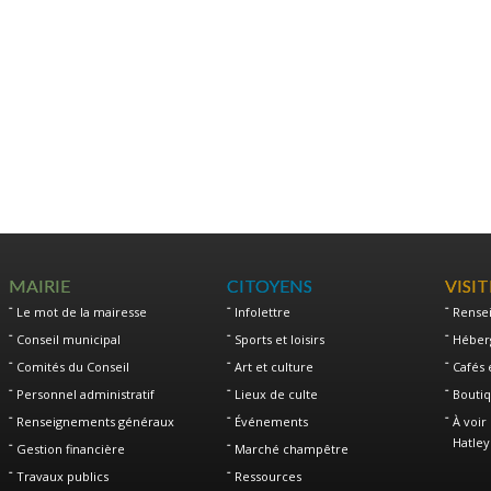
MAIRIE
CITOYENS
VISI
Le mot de la mairesse
Infolettre
Rense
Conseil municipal
Sports et loisirs
Héber
Comités du Conseil
Art et culture
Cafés 
Personnel administratif
Lieux de culte
Boutiq
Renseignements généraux
Événements
À voir 
Hatley
Gestion financière
Marché champêtre
Travaux publics
Ressources