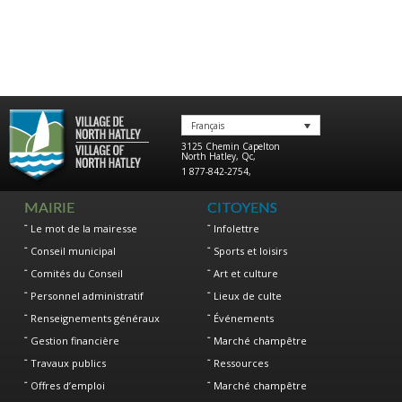
Français
3125 Chemin Capelton
North Hatley
,
Qc
,
1 877-842-2754
,
MAIRIE
CITOYENS
Le mot de la mairesse
Infolettre
Conseil municipal
Sports et loisirs
Comités du Conseil
Art et culture
Personnel administratif
Lieux de culte
Renseignements généraux
Événements
Gestion financière
Marché champêtre
Travaux publics
Ressources
Offres d’emploi
Marché champêtre