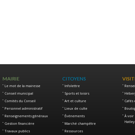
MAIRIE
CITOYENS
VISI
Le mot de la mairesse
Infolettre
Rense
Conseil municipal
Sports et loisirs
Héber
Comités du Conseil
Art et culture
Cafés 
Personnel administratif
Lieux de culte
Boutiq
Renseignements généraux
Événements
À voir 
Hatley
Gestion financière
Marché champêtre
Travaux publics
Ressources