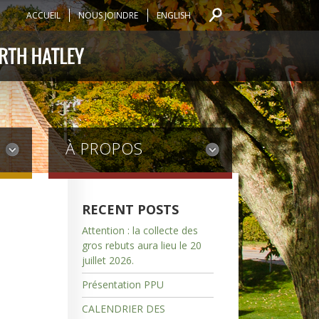
ACCUEIL
NOUS JOINDRE
ENGLISH
À PROPOS
RECENT POSTS
Attention : la collecte des
gros rebuts aura lieu le 20
juillet 2026.
Présentation PPU
CALENDRIER DES