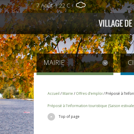
7 Août
|
22 C
MAIRIE
C
Accueil
/
Mairie
/
Offres d’emploi
/
Préposé à l’infor
Préposé à l'information touristique (Saison estivale
Top of page