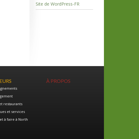
Site de WordPress-FR
TEURS
À PROPOS
ignements
gement
et restaurants
ues et services
et à faire à North