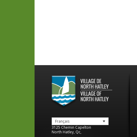
Français
3125 Chemin Capelton
North Hatley
,
Qc
,