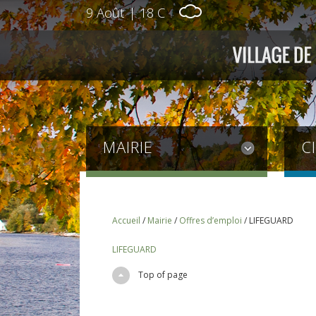
9 Août
|
18 C
MAIRIE
C
Accueil
/
Mairie
/
Offres d’emploi
/
LIFEGUARD
LIFEGUARD
Top of page