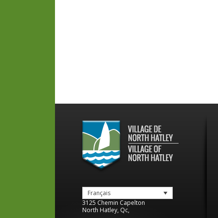
Français
3125 Chemin Capelton
North Hatley
,
Qc
,