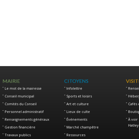
MAIRIE
CITOYENS
VISI
Le mot de la mairesse
Infolettre
Rense
Conseil municipal
Sports et loisirs
Héber
Comités du Conseil
Art et culture
Cafés 
Personnel administratif
Lieux de culte
Boutiq
Renseignements généraux
Événements
À voir 
Hatley
Gestion financière
Marché champêtre
Travaux publics
Ressources