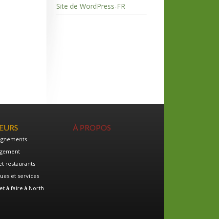
Site de WordPress-FR
TEURS
À PROPOS
ignements
gement
et restaurants
ues et services
et à faire à North