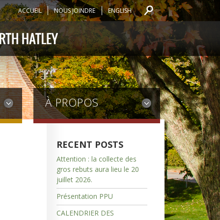
ACCUEIL
NOUS JOINDRE
ENGLISH
À PROPOS
RECENT POSTS
Attention : la collecte des
gros rebuts aura lieu le 20
juillet 2026.
Présentation PPU
CALENDRIER DES