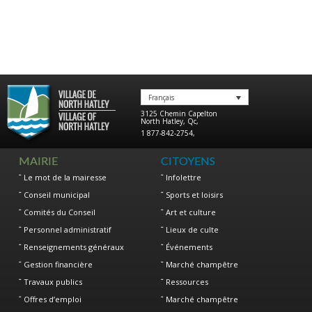
Français
3125 Chemin Capelton
North Hatley
,
Qc
,
1 877-842-2754
,
MAIRIE
CITOYENS
Le mot de la mairesse
Infolettre
Conseil municipal
Sports et loisirs
Comités du Conseil
Art et culture
Personnel administratif
Lieux de culte
Renseignements généraux
Événements
Gestion financière
Marché champêtre
Travaux publics
Ressources
Offres d’emploi
Marché champêtre