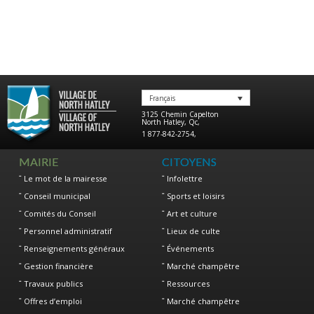
Français
3125 Chemin Capelton
North Hatley
,
Qc
,
1 877-842-2754
,
MAIRIE
CITOYENS
Le mot de la mairesse
Infolettre
Conseil municipal
Sports et loisirs
Comités du Conseil
Art et culture
Personnel administratif
Lieux de culte
Renseignements généraux
Événements
Gestion financière
Marché champêtre
Travaux publics
Ressources
Offres d’emploi
Marché champêtre