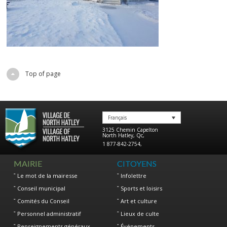
Top of page
Français
3125 Chemin Capelton
North Hatley
,
Qc
,
1 877-842-2754
,
MAIRIE
CITOYENS
Le mot de la mairesse
Infolettre
Conseil municipal
Sports et loisirs
Comités du Conseil
Art et culture
Personnel administratif
Lieux de culte
Renseignements généraux
Événements