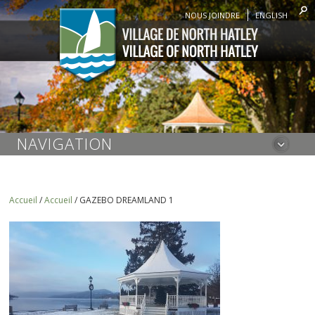
NOUS JOINDRE
ENGLISH
NAVIGATION
Accueil
/
Accueil
/
GAZEBO DREAMLAND 1