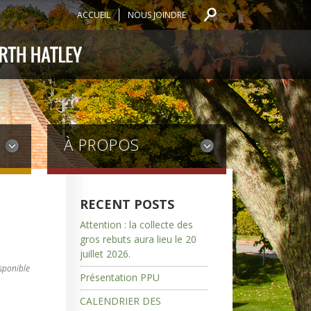
ACCUEIL
NOUS JOINDRE
À PROPOS
RECENT POSTS
Attention : la collecte des
gros rebuts aura lieu le 20
juillet 2026.
sponible
Présentation PPU
CALENDRIER DES