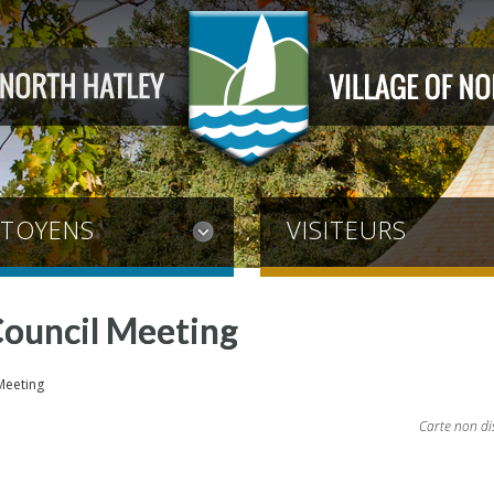
ITOYENS
VISITEURS
Council Meeting
Meeting
Carte non di