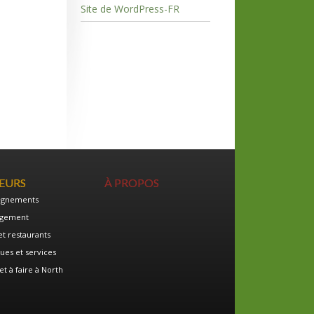
Site de WordPress-FR
TEURS
À PROPOS
ignements
gement
et restaurants
ues et services
et à faire à North