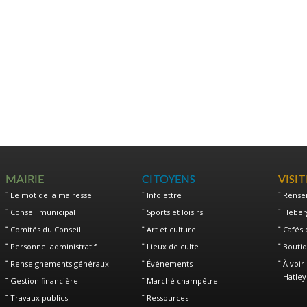
MAIRIE
CITOYENS
VISI
Le mot de la mairesse
Infolettre
Rense
Conseil municipal
Sports et loisirs
Héber
Comités du Conseil
Art et culture
Cafés 
Personnel administratif
Lieux de culte
Boutiq
Renseignements généraux
Événements
À voir 
Hatley
Gestion financière
Marché champêtre
Travaux publics
Ressources