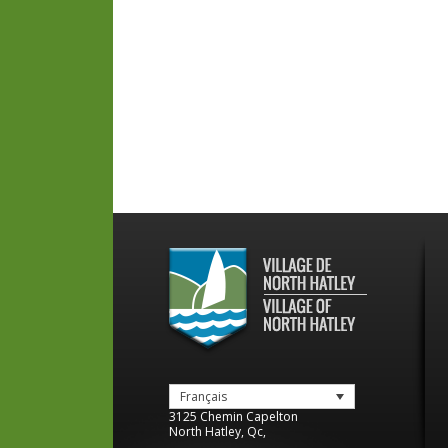
Français
3125 Chemin Capelton
North Hatley
,
Qc
,