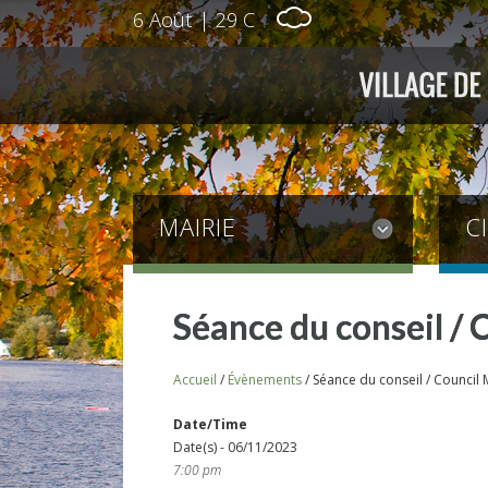
6 Août
|
29 C
MAIRIE
C
Séance du conseil / 
Accueil
/
Évènements
/
Séance du conseil / Council 
Date/Time
Date(s) - 06/11/2023
7:00 pm