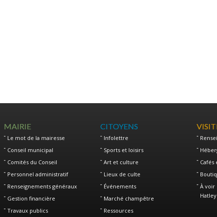
MAIRIE
CITOYENS
VISI
Le mot de la mairesse
Infolettre
Rense
Conseil municipal
Sports et loisirs
Héber
Comités du Conseil
Art et culture
Cafés 
Personnel administratif
Lieux de culte
Boutiq
Renseignements généraux
Événements
À voir 
Hatley
Gestion financière
Marché champêtre
Travaux publics
Ressources