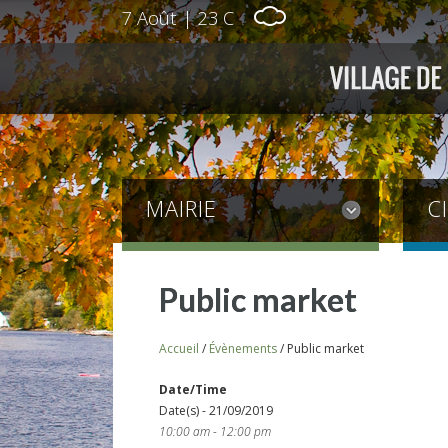
7 Août
|
23 C
MAIRIE
C
Public market
Accueil
/
Évènements
/
Public market
Date/Time
Date(s) - 21/09/2019
10:00 am - 12:00 pm