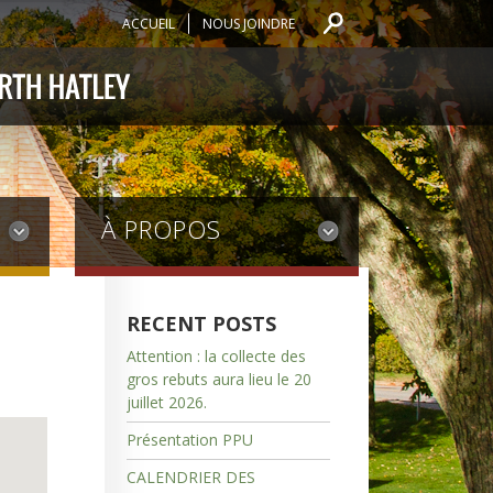
ACCUEIL
NOUS JOINDRE
À PROPOS
RECENT POSTS
Attention : la collecte des
gros rebuts aura lieu le 20
juillet 2026.
Présentation PPU
CALENDRIER DES