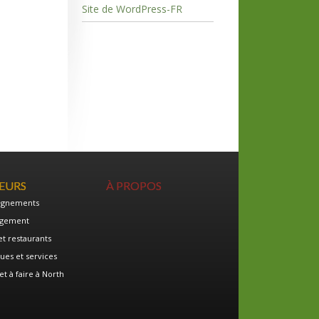
Site de WordPress-FR
TEURS
À PROPOS
ignements
gement
et restaurants
ues et services
et à faire à North