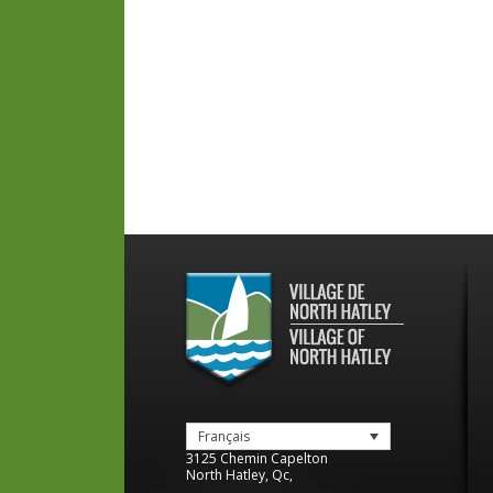
Français
3125 Chemin Capelton
North Hatley
,
Qc
,