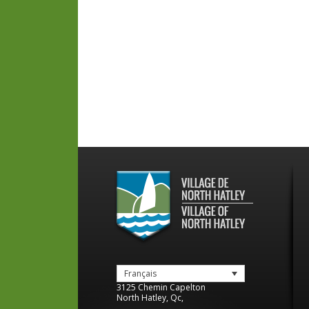
Français
3125 Chemin Capelton
North Hatley
,
Qc
,