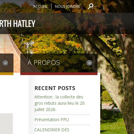
ACCUEIL
NOUS JOINDRE
À PROPOS
RECENT POSTS
Attention : la collecte des
gros rebuts aura lieu le 20
juillet 2026.
Présentation PPU
CALENDRIER DES