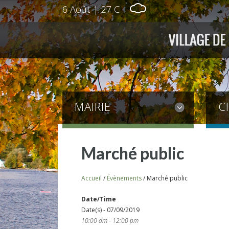
6 Août
|
27 C
MAIRIE
C
Marché public
Accueil
/
Évènements
/
Marché public
Date/Time
Date(s) - 07/09/2019
10:00 am - 12:00 pm