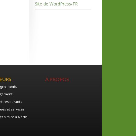
Site de WordPress-FR
TEURS
À PROPOS
ignements
gement
et restaurants
ues et services
et à faire à North