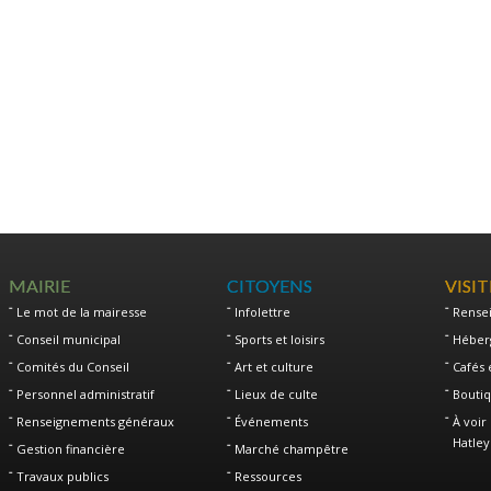
MAIRIE
CITOYENS
VISI
Le mot de la mairesse
Infolettre
Rense
Conseil municipal
Sports et loisirs
Héber
Comités du Conseil
Art et culture
Cafés 
Personnel administratif
Lieux de culte
Boutiq
Renseignements généraux
Événements
À voir 
Hatley
Gestion financière
Marché champêtre
Travaux publics
Ressources