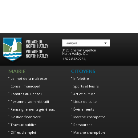
Français
3125 Chemin Capelton
North Hatley
,
Qc
,
1 877-842-2754
,
MAIRIE
CITOYENS
Le mot de la mairesse
Infolettre
Conseil municipal
Sports et loisirs
Comités du Conseil
Art et culture
Personnel administratif
Lieux de culte
Renseignements généraux
Événements
Gestion financière
Marché champêtre
Travaux publics
Ressources
Offres d’emploi
Marché champêtre