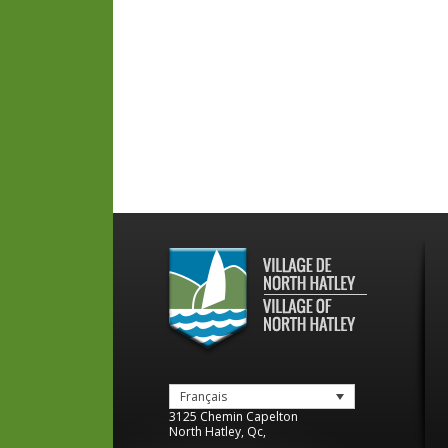
Français
3125 Chemin Capelton
North Hatley
,
Qc
,