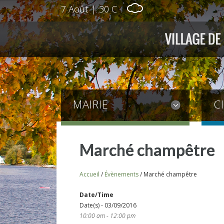
7 Août
|
30 C
MAIRIE
C
Marché champêtre
Accueil
/
Évènements
/
Marché champêtre
Date/Time
Date(s) - 03/09/2016
10:00 am - 12:00 pm