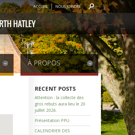
ACCUEIL
NOUS JOINDRE
À PROPOS
RECENT POSTS
Attention : la collecte des
gros rebuts aura lieu le 20
juillet 2026.
Présentation PPU
CALENDRIER DES