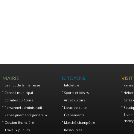
MAIRIE
CITOYENS
VISI
Le mot de la mairesse
Infolettre
Rense
Conseil municipal
Sports et loisirs
Héber
Comités du Conseil
Art et culture
Cafés 
Personnel administratif
Lieux de culte
Boutiq
Renseignements généraux
Événements
À voir 
Hatley
Gestion financière
Marché champêtre
Travaux publics
Ressources