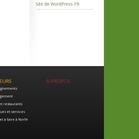
Site de WordPress-FR
TEURS
À PROPOS
ignements
gement
et restaurants
ues et services
et à faire à North