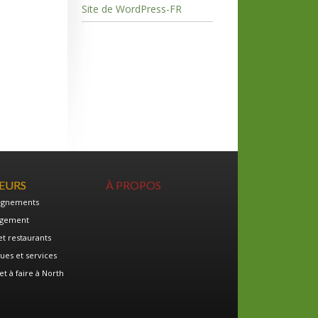
Site de WordPress-FR
TEURS
À PROPOS
ignements
gement
et restaurants
ues et services
et à faire à North