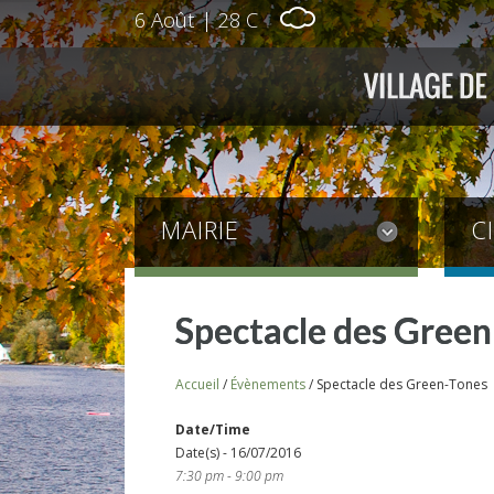
6 Août
|
28 C
MAIRIE
C
Spectacle des Green
Accueil
/
Évènements
/
Spectacle des Green-Tones
Date/Time
Date(s) - 16/07/2016
7:30 pm - 9:00 pm