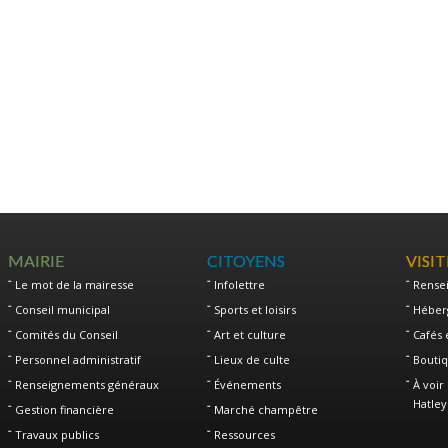
MAIRIE
CITOYENS
VISI
Le mot de la mairesse
Infolettre
Rense
Conseil municipal
Sports et loisirs
Héber
Comités du Conseil
Art et culture
Cafés 
Personnel administratif
Lieux de culte
Boutiq
Renseignements généraux
Événements
À voir 
Hatley
Gestion financière
Marché champêtre
Travaux publics
Ressources