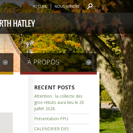
ACCUEIL
NOUS JOINDRE
À PROPOS
RECENT POSTS
Attention : la collecte des
gros rebuts aura lieu le 20
juillet 2026.
Présentation PPU
CALENDRIER DES