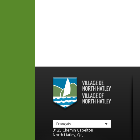
Français
3125 Chemin Capelton
North Hatley
,
Qc
,