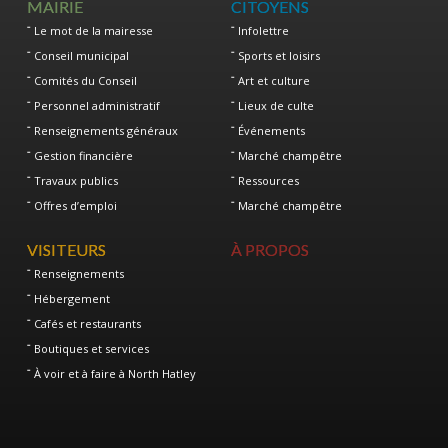
MAIRIE
CITOYENS
Le mot de la mairesse
Infolettre
Conseil municipal
Sports et loisirs
Comités du Conseil
Art et culture
Personnel administratif
Lieux de culte
Renseignements généraux
Événements
Gestion financière
Marché champêtre
Travaux publics
Ressources
Offres d’emploi
Marché champêtre
VISITEURS
À PROPOS
Renseignements
Hébergement
Cafés et restaurants
Boutiques et services
À voir et à faire à North Hatley