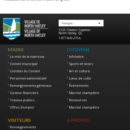
Français
3125 Chemin Capelton
North Hatley
,
Qc
,
1 877-842-2754
,
MAIRIE
CITOYENS
Le mot de la mairesse
Infolettre
Conseil municipal
Sports et loisirs
Comités du Conseil
Art et culture
Personnel administratif
Lieux de culte
Renseignements généraux
Événements
Gestion financière
Marché champêtre
Travaux publics
Ressources
Offres d’emploi
Marché champêtre
VISITEURS
À PROPOS
Renseignements