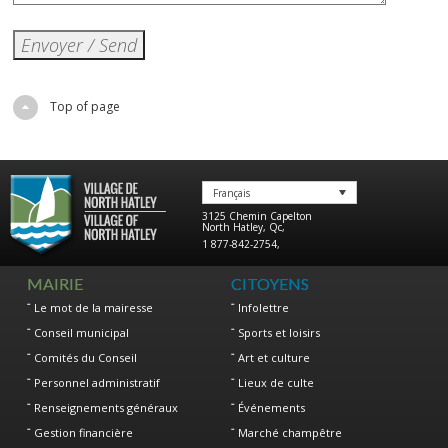
Top of page
Français
3125 Chemin Capelton
North Hatley
,
Qc
,
1 877-842-2754
,
MAIRIE
CITOYENS
Le mot de la mairesse
Infolettre
Conseil municipal
Sports et loisirs
Comités du Conseil
Art et culture
Personnel administratif
Lieux de culte
Renseignements généraux
Événements
Gestion financière
Marché champêtre