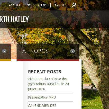
ACCUEIL
NOUS JOINDRE
ENGLISH
À PROPOS
RECENT POSTS
Attention : la collecte des
gros rebuts aura lieu le 20
juillet 2026.
Présentation PPU
CALENDRIER DES