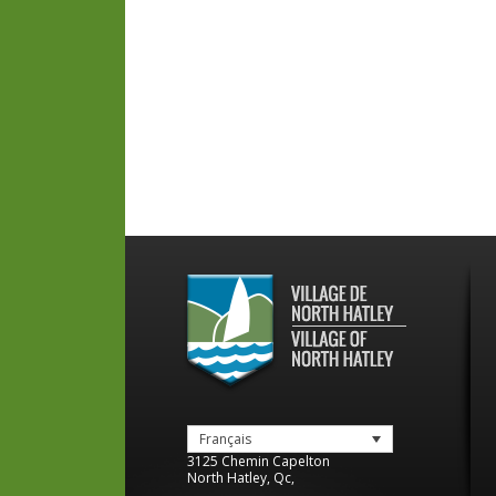
Français
3125 Chemin Capelton
North Hatley
,
Qc
,