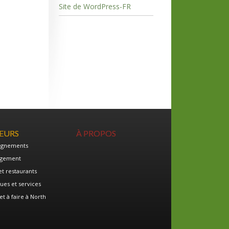
Site de WordPress-FR
TEURS
À PROPOS
ignements
gement
et restaurants
ues et services
et à faire à North