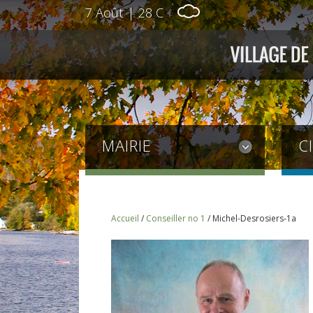
7 Août
|
28 C
MAIRIE
C
Accueil
/
Conseiller no 1
/
Michel-Desrosiers-1a