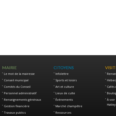
MAIRIE
CITOYENS
VISI
Le mot de la mairesse
Infolettre
Rense
Conseil municipal
Sports et loisirs
Héber
Comités du Conseil
Art et culture
Cafés 
Personnel administratif
Lieux de culte
Boutiq
Renseignements généraux
Événements
À voir 
Hatley
Gestion financière
Marché champêtre
Travaux publics
Ressources