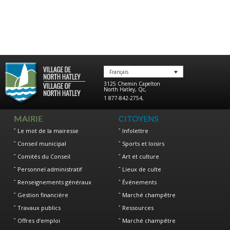
Français
3125 Chemin Capelton
North Hatley
,
Qc
,
1 877-842-2754
,
MAIRIE
CITOYENS
Le mot de la mairesse
Infolettre
Conseil municipal
Sports et loisirs
Comités du Conseil
Art et culture
Personnel administratif
Lieux de culte
Renseignements généraux
Événements
Gestion financière
Marché champêtre
Travaux publics
Ressources
Offres d’emploi
Marché champêtre