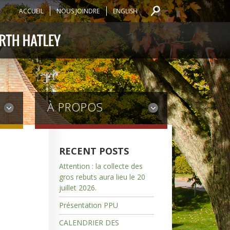
ACCUEIL
NOUS JOINDRE
ENGLISH
À PROPOS
RECENT POSTS
Attention : la collecte des
gros rebuts aura lieu le 20
juillet 2026.
Présentation PPU
CALENDRIER DES