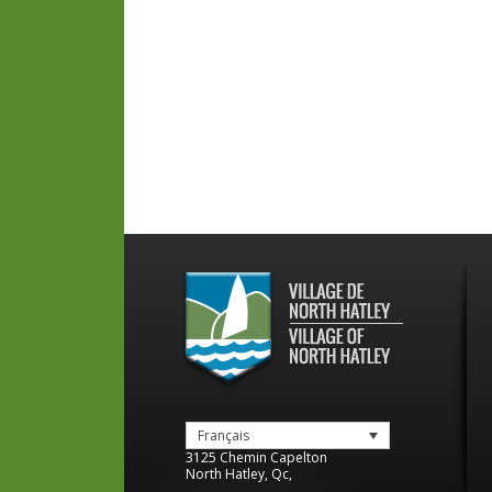
Français
3125 Chemin Capelton
North Hatley
,
Qc
,