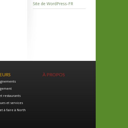
Site de WordPress-FR
TEURS
À PROPOS
ignements
gement
et restaurants
ues et services
et à faire à North