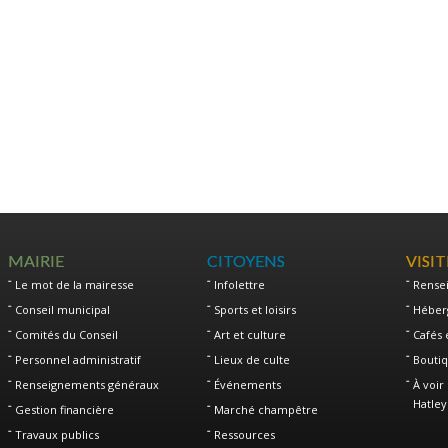
MAIRIE
CITOYENS
VISI
Le mot de la mairesse
Infolettre
Rense
Conseil municipal
Sports et loisirs
Héber
Comités du Conseil
Art et culture
Cafés 
Personnel administratif
Lieux de culte
Boutiq
Renseignements généraux
Événements
À voir 
Hatley
Gestion financière
Marché champêtre
Travaux publics
Ressources