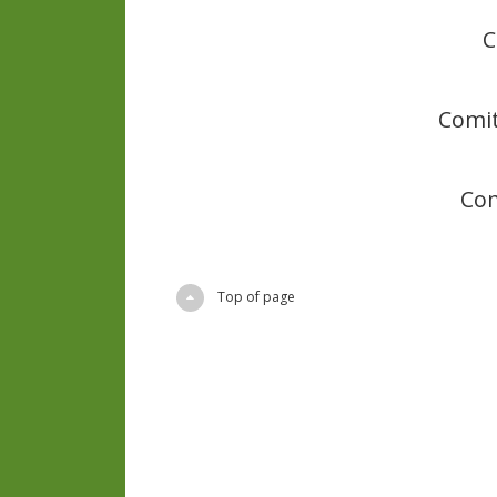
C
Comit
Com
Top of page