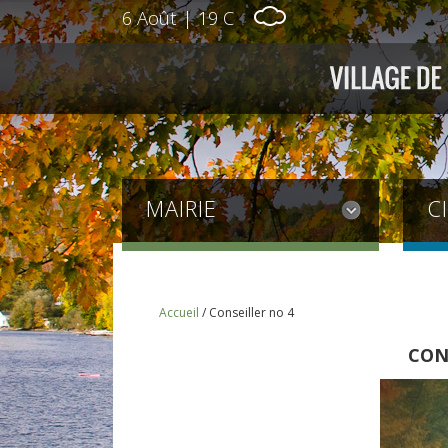
6 Août
|
19 C
MAIRIE
C
Accueil
/
Conseiller no 4
CON