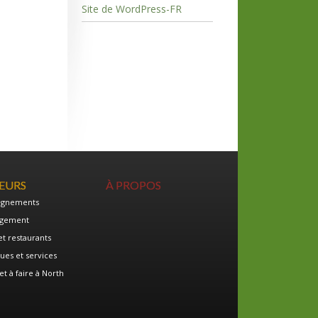
Site de WordPress-FR
TEURS
À PROPOS
ignements
gement
et restaurants
ues et services
et à faire à North