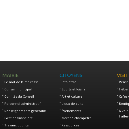
MAIRIE
CITOYENS
VISI
Le mot de la mairesse
Infolettre
Rense
Conseil municipal
Sports et loisirs
Héber
Comités du Conseil
Art et culture
Cafés 
Personnel administratif
Lieux de culte
Boutiq
Renseignements généraux
Événements
À voir 
Hatley
Gestion financière
Marché champêtre
Travaux publics
Ressources