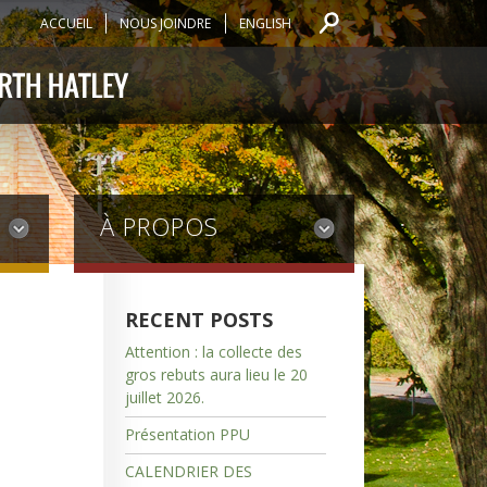
ACCUEIL
NOUS JOINDRE
ENGLISH
À PROPOS
RECENT POSTS
Attention : la collecte des
gros rebuts aura lieu le 20
juillet 2026.
Présentation PPU
CALENDRIER DES