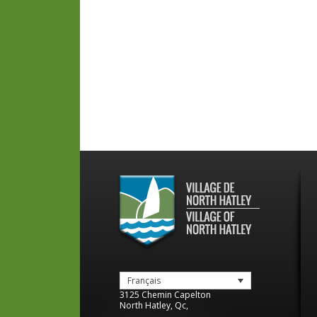
Français
3125 Chemin Capelton
North Hatley
,
Qc
,