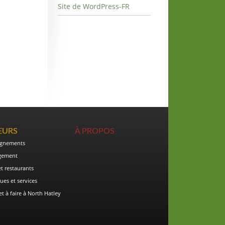
Site de WordPress-FR
TEURS
À PROPOS
ignements
gement
et restaurants
ues et services
et à faire à North Hatley