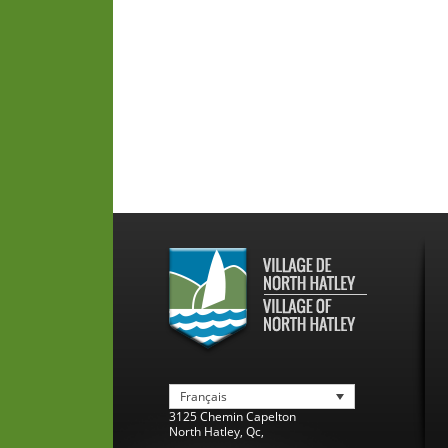
Français
3125 Chemin Capelton
North Hatley
,
Qc
,