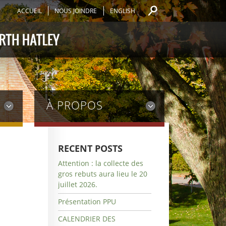
ACCUEIL
NOUS JOINDRE
ENGLISH
À PROPOS
RECENT POSTS
Attention : la collecte des
gros rebuts aura lieu le 20
juillet 2026.
Présentation PPU
CALENDRIER DES