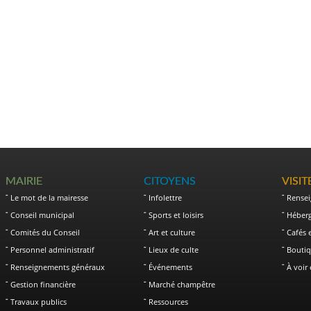
MAIRIE
CITOYENS
VISI
Le mot de la mairesse
Infolettre
Rense
Conseil municipal
Sports et loisirs
Héber
Comités du Conseil
Art et culture
Cafés 
Personnel administratif
Lieux de culte
Boutiq
Renseignements généraux
Événements
À voir 
Gestion financière
Marché champêtre
Travaux publics
Ressources