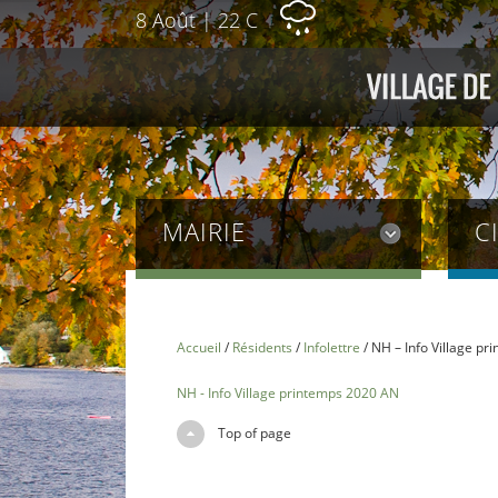
8 Août
|
22 C
MAIRIE
C
Accueil
/
Résidents
/
Infolettre
/
NH – Info Village p
NH - Info Village printemps 2020 AN
Top of page