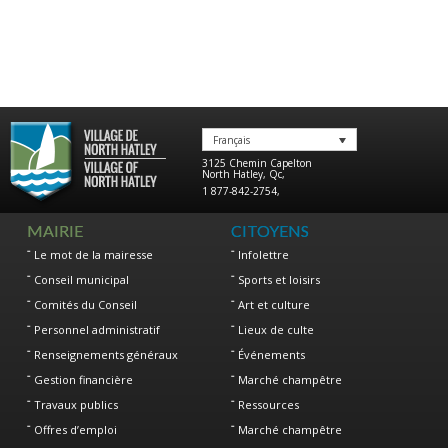
Français
3125 Chemin Capelton
North Hatley
,
Qc
,
1 877-842-2754
,
MAIRIE
CITOYENS
Le mot de la mairesse
Infolettre
Conseil municipal
Sports et loisirs
Comités du Conseil
Art et culture
Personnel administratif
Lieux de culte
Renseignements généraux
Événements
Gestion financière
Marché champêtre
Travaux publics
Ressources
Offres d’emploi
Marché champêtre