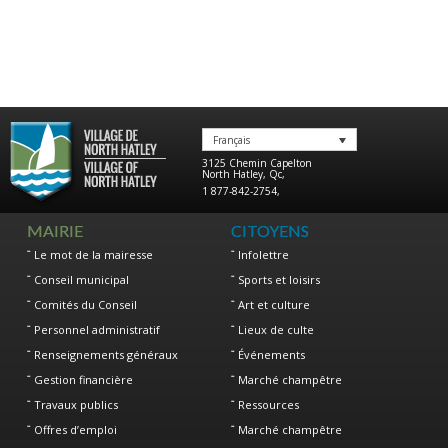
Français
3125 Chemin Capelton
North Hatley
,
Qc
,
1 877-842-2754
,
MAIRIE
CITOYENS
Le mot de la mairesse
Infolettre
Conseil municipal
Sports et loisirs
Comités du Conseil
Art et culture
Personnel administratif
Lieux de culte
Renseignements généraux
Événements
Gestion financière
Marché champêtre
Travaux publics
Ressources
Offres d’emploi
Marché champêtre