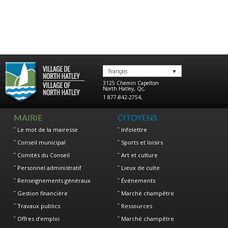
Français
3125 Chemin Capelton
North Hatley
,
Qc
,
1 877-842-2754
,
MAIRIE
CITOYENS
Le mot de la mairesse
Infolettre
Conseil municipal
Sports et loisirs
Comités du Conseil
Art et culture
Personnel administratif
Lieux de culte
Renseignements généraux
Événements
Gestion financière
Marché champêtre
Travaux publics
Ressources
Offres d’emploi
Marché champêtre