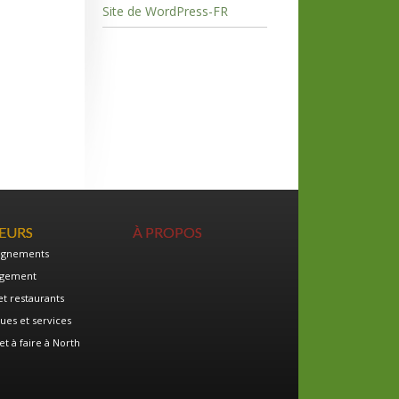
Site de WordPress-FR
TEURS
À PROPOS
ignements
gement
et restaurants
ues et services
et à faire à North