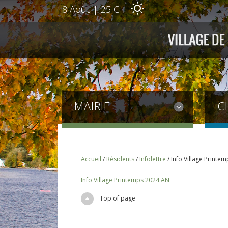
8 Août
|
25 C
MAIRIE
C
Accueil
/
Résidents
/
Infolettre
/
Info Village Printe
Info Village Printemps 2024 AN
Top of page