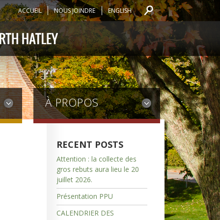
ACCUEIL
NOUS JOINDRE
ENGLISH
À PROPOS
RECENT POSTS
Attention : la collecte des
gros rebuts aura lieu le 20
juillet 2026.
Présentation PPU
CALENDRIER DES