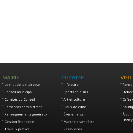
MAIRIE
CITOYENS
VISI
Le mot de la mairesse
Infolettre
Rense
Conseil municipal
Sports et loisirs
Héber
Comités du Conseil
Art et culture
Cafés 
Personnel administratif
Lieux de culte
Boutiq
Renseignements généraux
Événements
À voir 
Hatley
Gestion financière
Marché champêtre
Travaux publics
Ressources