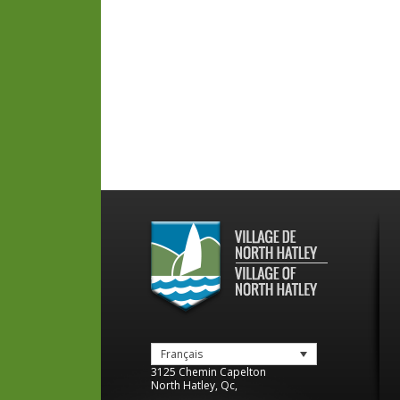
Français
3125 Chemin Capelton
North Hatley
,
Qc
,