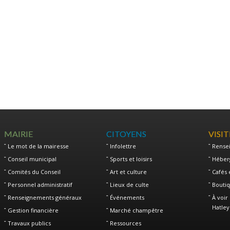
MAIRIE
CITOYENS
VISI
Le mot de la mairesse
Infolettre
Rense
Conseil municipal
Sports et loisirs
Héber
Comités du Conseil
Art et culture
Cafés 
Personnel administratif
Lieux de culte
Boutiq
Renseignements généraux
Événements
À voir 
Hatley
Gestion financière
Marché champêtre
Travaux publics
Ressources