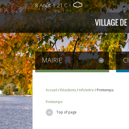
8 Août
|
21 C
MAIRIE
C
Accueil
/
Résidents
/
Infolettre
/
Printemps
Printemps
Top of page