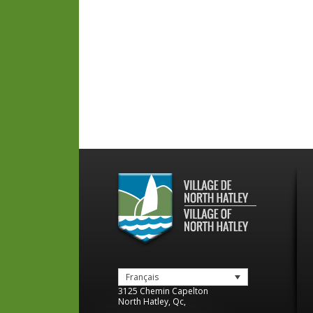
Français
3125 Chemin Capelton
North Hatley
,
Qc
,