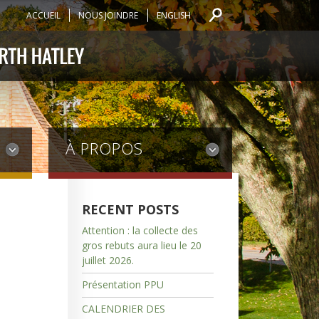
ACCUEIL
NOUS JOINDRE
ENGLISH
À PROPOS
RECENT POSTS
Attention : la collecte des
gros rebuts aura lieu le 20
juillet 2026.
Présentation PPU
CALENDRIER DES