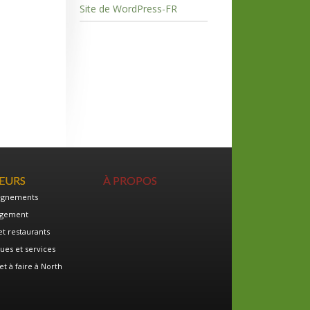
Site de WordPress-FR
TEURS
À PROPOS
ignements
gement
et restaurants
ues et services
et à faire à North