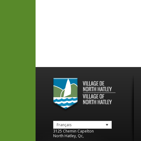
Français
3125 Chemin Capelton
North Hatley
,
Qc
,