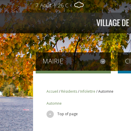
7 Août
|
26 C
MAIRIE
C
Accueil
/
Résidents
/
Infolettre
/
Automne
Automne
Top of page