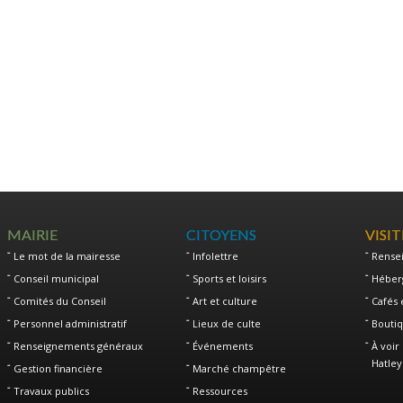
MAIRIE
CITOYENS
VISI
Le mot de la mairesse
Infolettre
Rense
Conseil municipal
Sports et loisirs
Héber
Comités du Conseil
Art et culture
Cafés 
Personnel administratif
Lieux de culte
Boutiq
Renseignements généraux
Événements
À voir 
Hatley
Gestion financière
Marché champêtre
Travaux publics
Ressources