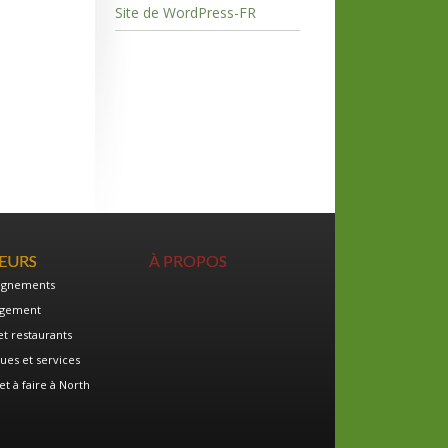
Site de WordPress-FR
TEURS
À PROPOS
ignements
gement
et restaurants
ues et services
et à faire à North