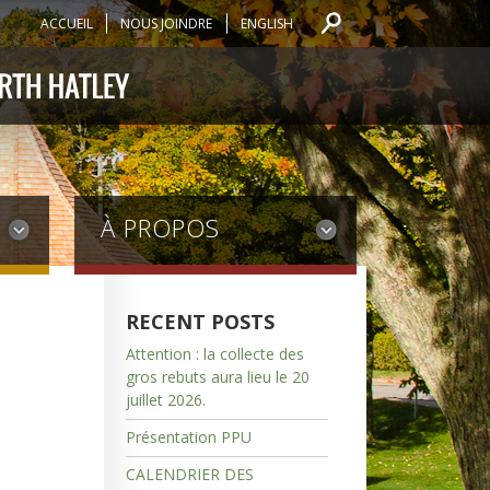
ACCUEIL
NOUS JOINDRE
ENGLISH
À PROPOS
RECENT POSTS
Attention : la collecte des
gros rebuts aura lieu le 20
juillet 2026.
Présentation PPU
CALENDRIER DES