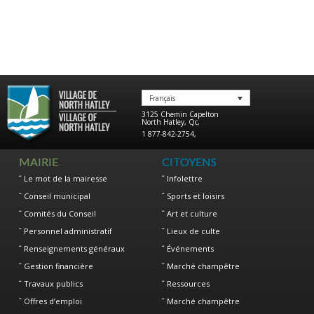
Français
3125 Chemin Capelton
North Hatley
,
Qc
,
1 877-842-2754
,
MAIRIE
CITOYENS
Le mot de la mairesse
Infolettre
Conseil municipal
Sports et loisirs
Comités du Conseil
Art et culture
Personnel administratif
Lieux de culte
Renseignements généraux
Événements
Gestion financière
Marché champêtre
Travaux publics
Ressources
Offres d’emploi
Marché champêtre