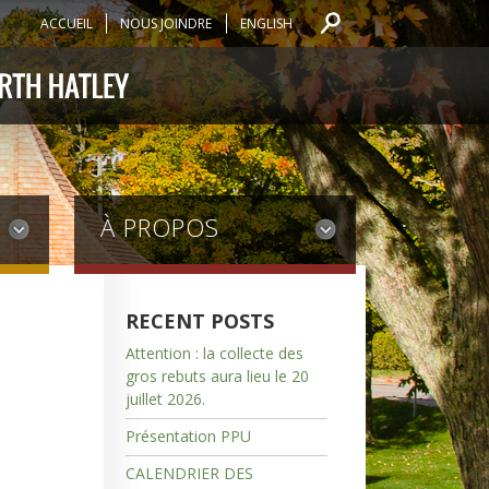
ACCUEIL
NOUS JOINDRE
ENGLISH
À PROPOS
RECENT POSTS
Attention : la collecte des
gros rebuts aura lieu le 20
juillet 2026.
Présentation PPU
CALENDRIER DES