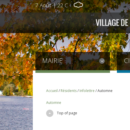
7 Août
|
22 C
MAIRIE
C
Accueil
/
Résidents
/
Infolettre
/
Automne
Automne
Top of page