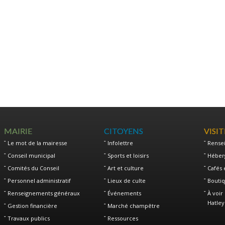
MAIRIE
CITOYENS
VISI
Le mot de la mairesse
Infolettre
Rense
Conseil municipal
Sports et loisirs
Héber
Comités du Conseil
Art et culture
Cafés 
Personnel administratif
Lieux de culte
Boutiq
Renseignements généraux
Événements
À voir 
Hatley
Gestion financière
Marché champêtre
Travaux publics
Ressources