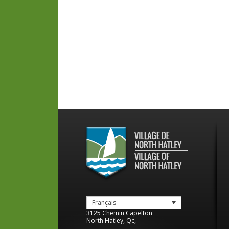
Français
3125 Chemin Capelton
North Hatley
,
Qc
,