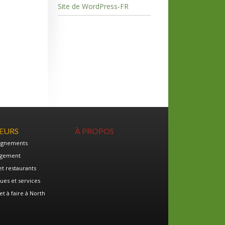
Site de WordPress-FR
TEURS
À PROPOS
ignements
gement
et restaurants
ues et services
et à faire à North