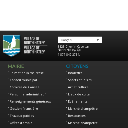
Français
3125 Chemin Capelton
North Hatley
,
Qc
,
1 877-842-2754
,
MAIRIE
CITOYENS
Le mot de la mairesse
Infolettre
Conseil municipal
Sports et loisirs
Comités du Conseil
Art et culture
Personnel administratif
Lieux de culte
Renseignements généraux
Événements
Gestion financière
Marché champêtre
Travaux publics
Ressources
Offres d’emploi
Marché champêtre