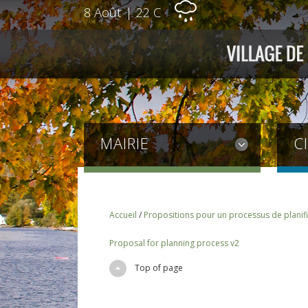
8 Août
|
22 C
MAIRIE
C
Accueil
/
Propositions pour un processus de planifi
Proposal for planning process v2
Top of page