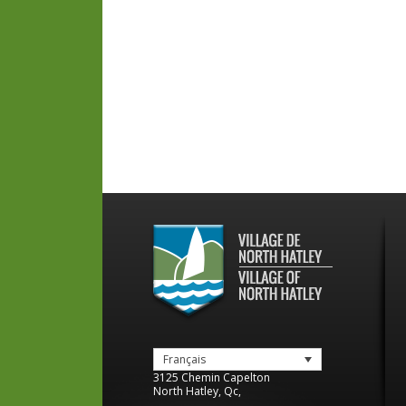
Français
3125 Chemin Capelton
North Hatley
,
Qc
,