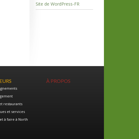
Site de WordPress-FR
TEURS
À PROPOS
ignements
gement
et restaurants
ues et services
et à faire à North