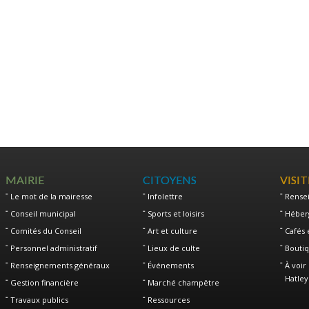
MAIRIE
CITOYENS
VISI
Le mot de la mairesse
Infolettre
Rense
Conseil municipal
Sports et loisirs
Héber
Comités du Conseil
Art et culture
Cafés 
Personnel administratif
Lieux de culte
Boutiq
Renseignements généraux
Événements
À voir 
Hatley
Gestion financière
Marché champêtre
Travaux publics
Ressources