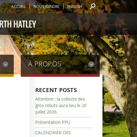
ACCUEIL
NOUS JOINDRE
ENGLISH
À PROPOS
RECENT POSTS
Attention : la collecte des
gros rebuts aura lieu le 20
juillet 2026.
Présentation PPU
CALENDRIER DES