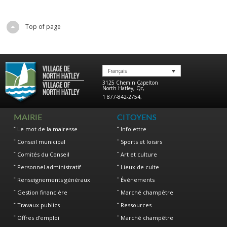
Top of page
Français
3125 Chemin Capelton
North Hatley
,
Qc
,
1 877-842-2754
,
MAIRIE
CITOYENS
Le mot de la mairesse
Infolettre
Conseil municipal
Sports et loisirs
Comités du Conseil
Art et culture
Personnel administratif
Lieux de culte
Renseignements généraux
Événements
Gestion financière
Marché champêtre
Travaux publics
Ressources
Offres d’emploi
Marché champêtre