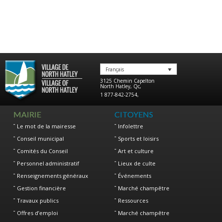
Français
3125 Chemin Capelton
North Hatley
,
Qc
,
1 877-842-2754
,
MAIRIE
CITOYENS
Le mot de la mairesse
Infolettre
Conseil municipal
Sports et loisirs
Comités du Conseil
Art et culture
Personnel administratif
Lieux de culte
Renseignements généraux
Événements
Gestion financière
Marché champêtre
Travaux publics
Ressources
Offres d’emploi
Marché champêtre