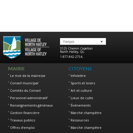
Français
3125 Chemin Capelton
North Hatley
,
Qc
,
1 877-842-2754
,
MAIRIE
CITOYENS
Le mot de la mairesse
Infolettre
Conseil municipal
Sports et loisirs
Comités du Conseil
Art et culture
Personnel administratif
Lieux de culte
Renseignements généraux
Événements
Gestion financière
Marché champêtre
Travaux publics
Ressources
Offres d’emploi
Marché champêtre