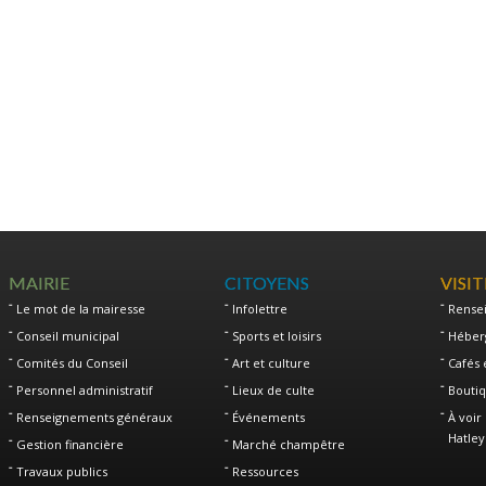
MAIRIE
CITOYENS
VISI
Le mot de la mairesse
Infolettre
Rense
Conseil municipal
Sports et loisirs
Héber
Comités du Conseil
Art et culture
Cafés 
Personnel administratif
Lieux de culte
Boutiq
Renseignements généraux
Événements
À voir 
Hatley
Gestion financière
Marché champêtre
Travaux publics
Ressources