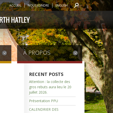
ACCUEIL
NOUS JOINDRE
ENGLISH
À PROPOS
RECENT POSTS
Attention : la collecte des
gros rebuts aura lieu le 20
juillet 2026.
Présentation PPU
CALENDRIER DES