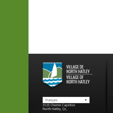
Français
3125 Chemin Capelton
North Hatley
,
Qc
,