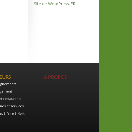
Site de WordPress-FR
TEURS
À PROPOS
ignements
gement
et restaurants
ues et services
et à faire à North