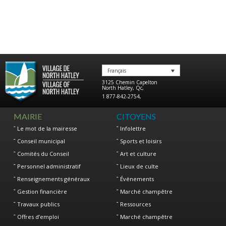
Français
3125 Chemin Capelton
North Hatley
,
Qc
,
1 877-842-2754
,
MAIRIE
CITOYENS
Le mot de la mairesse
Infolettre
Conseil municipal
Sports et loisirs
Comités du Conseil
Art et culture
Personnel administratif
Lieux de culte
Renseignements généraux
Événements
Gestion financière
Marché champêtre
Travaux publics
Ressources
Offres d’emploi
Marché champêtre