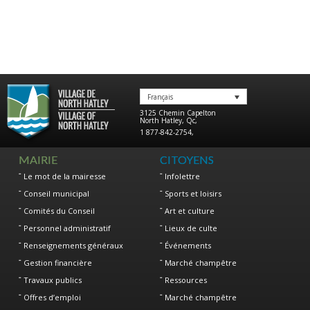
Français
3125 Chemin Capelton
North Hatley
,
Qc
,
1 877-842-2754
,
MAIRIE
CITOYENS
Le mot de la mairesse
Infolettre
Conseil municipal
Sports et loisirs
Comités du Conseil
Art et culture
Personnel administratif
Lieux de culte
Renseignements généraux
Événements
Gestion financière
Marché champêtre
Travaux publics
Ressources
Offres d’emploi
Marché champêtre