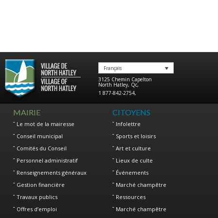
Français
3125 Chemin Capelton
North Hatley
,
Qc
,
1 877-842-2754
,
MAIRIE
CITOYENS
Le mot de la mairesse
Infolettre
Conseil municipal
Sports et loisirs
Comités du Conseil
Art et culture
Personnel administratif
Lieux de culte
Renseignements généraux
Événements
Gestion financière
Marché champêtre
Travaux publics
Ressources
Offres d’emploi
Marché champêtre