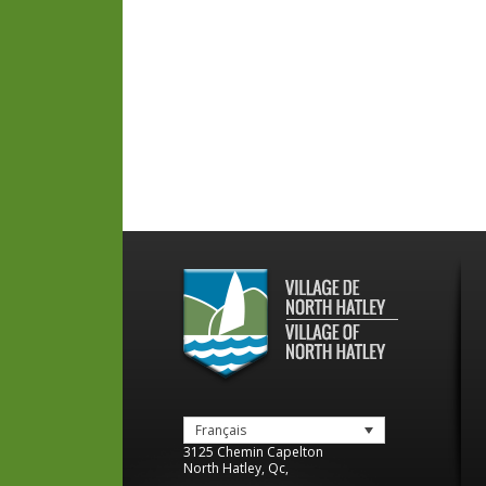
Français
3125 Chemin Capelton
North Hatley
,
Qc
,