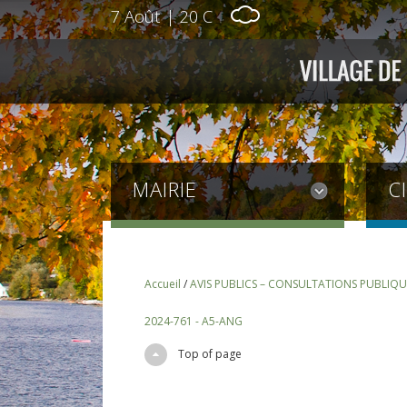
7 Août
|
20 C
MAIRIE
C
Accueil
/
AVIS PUBLICS – CONSULTATIONS PUBLIQU
2024-761 - A5-ANG
Top of page