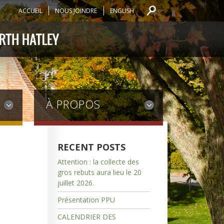
ACCUEIL
NOUS JOINDRE
ENGLISH
À PROPOS
RECENT POSTS
Attention : la collecte des
gros rebuts aura lieu le 20
juillet 2026.
Présentation PPU
CALENDRIER DES