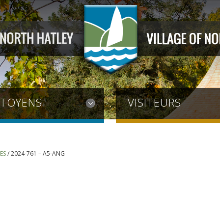
ITOYENS
VISITEURS
ES
/
2024-761 – A5-ANG