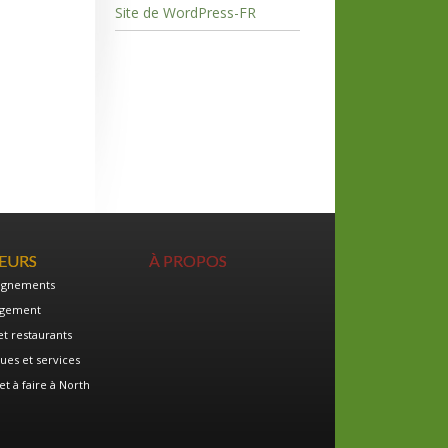
Site de WordPress-FR
TEURS
À PROPOS
ignements
gement
et restaurants
ues et services
et à faire à North