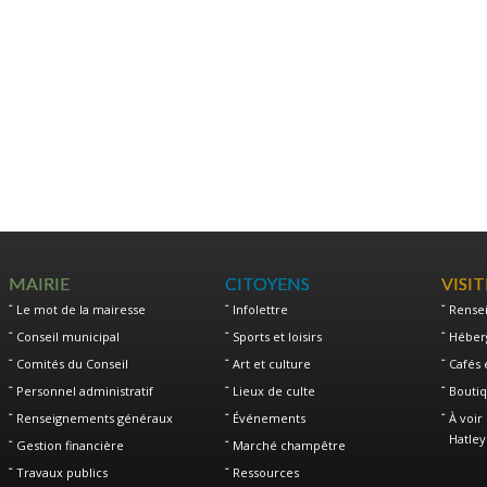
MAIRIE
CITOYENS
VISI
Le mot de la mairesse
Infolettre
Rense
Conseil municipal
Sports et loisirs
Héber
Comités du Conseil
Art et culture
Cafés 
Personnel administratif
Lieux de culte
Boutiq
Renseignements généraux
Événements
À voir 
Hatley
Gestion financière
Marché champêtre
Travaux publics
Ressources