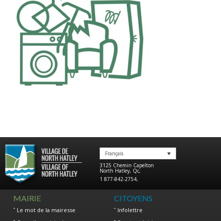
Français
3125 Chemin Capelton
North Hatley
,
Qc
,
1 877-842-2754
,
MAIRIE
CITOYENS
Le mot de la mairesse
Infolettre