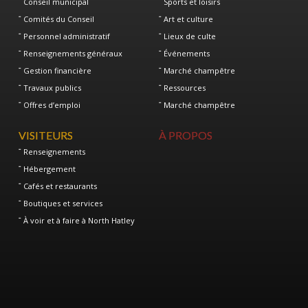
Conseil municipal
Sports et loisirs
Comités du Conseil
Art et culture
Personnel administratif
Lieux de culte
Renseignements généraux
Événements
Gestion financière
Marché champêtre
Travaux publics
Ressources
Offres d’emploi
Marché champêtre
VISITEURS
À PROPOS
Renseignements
Hébergement
Cafés et restaurants
Boutiques et services
À voir et à faire à North Hatley