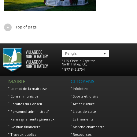
Top of page
Français
3125 Chemin Capelton
North Hatley
,
Qc
,
1 877-842-2754
,
MAIRIE
CITOYENS
Le mot de la mairesse
Infolettre
Conseil municipal
Sports et loisirs
Comités du Conseil
Art et culture
Personnel administratif
Lieux de culte
Renseignements généraux
Événements
Gestion financière
Marché champêtre
Travaux publics
Ressources