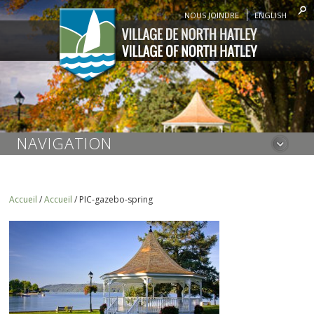
NOUS JOINDRE
ENGLISH
NAVIGATION
Accueil
/
Accueil
/
PIC-gazebo-spring