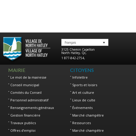
Français
3125 Chemin Capelton
North Hatley
,
Qc
,
1 877-842-2754
,
MAIRIE
CITOYENS
Le mot de la mairesse
Infolettre
Conseil municipal
Sports et loisirs
Comités du Conseil
Art et culture
Personnel administratif
Lieux de culte
Renseignements généraux
Événements
Gestion financière
Marché champêtre
Travaux publics
Ressources
Offres d’emploi
Marché champêtre