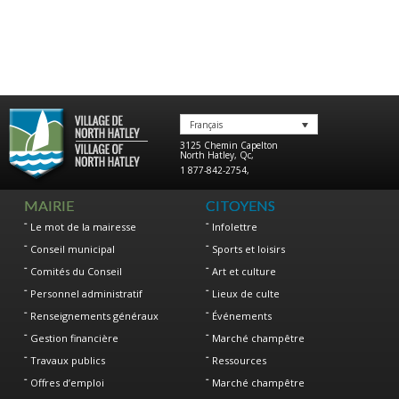
Français
3125 Chemin Capelton
North Hatley
,
Qc
,
1 877-842-2754
,
MAIRIE
CITOYENS
Le mot de la mairesse
Infolettre
Conseil municipal
Sports et loisirs
Comités du Conseil
Art et culture
Personnel administratif
Lieux de culte
Renseignements généraux
Événements
Gestion financière
Marché champêtre
Travaux publics
Ressources
Offres d’emploi
Marché champêtre