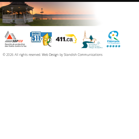
© 2026 All rights reserved.
Web Design
by
Standish Communications
Chaque résident, avant la mise à l’eau de son embarcation (bateau à moteur,
voilier, canot, kayak, etc.), doit se procurer un certificat d’usager (vignette).
Cette vignette permet seulement le lavage gratuit à l’une des 2 stations de
lavage (
North Hatley ou Ayer’s Cliff
). La vignette inclut le stationnement et la
descente pour les résidents de North Hatley à la station de lavage de la
Municipalité. Une preuve de résidence pourrait vous être demandée avant le
lavage.
Condition d’émission
RÉSIDENT
Un résident doit fournir,
une preuve de résidence ainsi qu’une preuve de