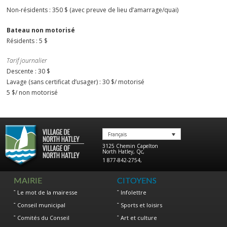
Non-résidents : 350 $ (avec preuve de lieu d’amarrage/quai)
Bateau non motorisé
Résidents : 5 $
Tarif journalier
Descente : 30 $
Lavage (sans certificat d’usager) : 30 $/ motorisé
5 $/ non motorisé
Français
3125 Chemin Capelton
North Hatley
,
Qc
,
1 877-842-2754
,
MAIRIE
CITOYENS
Le mot de la mairesse
Infolettre
Conseil municipal
Sports et loisirs
Comités du Conseil
Art et culture