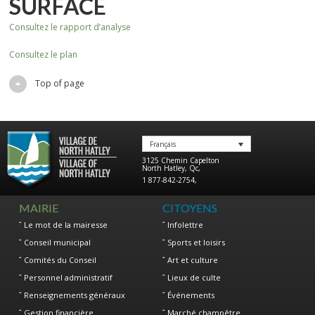
SURFACE
Consultez le rapport d’analyse
Consultez le plan
Top of page
Français
3125 Chemin Capelton
North Hatley
,
Qc
,
1 877-842-2754
,
MAIRIE
CITOYENS
Le mot de la mairesse
Infolettre
Conseil municipal
Sports et loisirs
Comités du Conseil
Art et culture
Personnel administratif
Lieux de culte
Renseignements généraux
Événements
Gestion financière
Marché champêtre