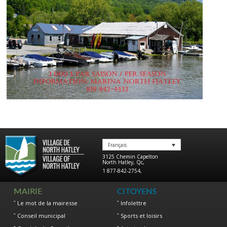
Français
3125 Chemin Capelton
North Hatley
,
Qc
,
1 877-842-2754
,
MAIRIE
CITOYENS
Le mot de la mairesse
Infolettre
Conseil municipal
Sports et loisirs