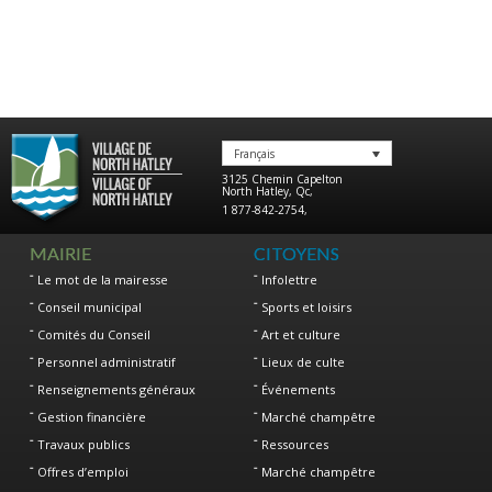
Français
3125 Chemin Capelton
North Hatley
,
Qc
,
1 877-842-2754
,
MAIRIE
CITOYENS
Le mot de la mairesse
Infolettre
Conseil municipal
Sports et loisirs
Comités du Conseil
Art et culture
Personnel administratif
Lieux de culte
Renseignements généraux
Événements
Gestion financière
Marché champêtre
Travaux publics
Ressources
Offres d’emploi
Marché champêtre