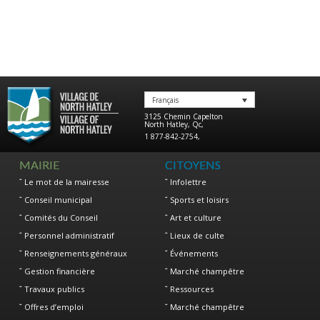
Français
3125 Chemin Capelton
North Hatley
,
Qc
,
1 877-842-2754
,
MAIRIE
CITOYENS
Le mot de la mairesse
Infolettre
Conseil municipal
Sports et loisirs
Comités du Conseil
Art et culture
Personnel administratif
Lieux de culte
Renseignements généraux
Événements
Gestion financière
Marché champêtre
Travaux publics
Ressources
Offres d’emploi
Marché champêtre